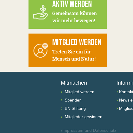
AKTIV WERDEN
Gemeinsam können
wir mehr bewegen!
MITGLIED WERDEN
Treten Sie ein für
Mensch und Natur!
Mitmachen
Inform
›
›
Mitglied werden
Kontak
›
›
Spenden
Newslet
›
›
BN Stiftung
Mitglie
›
Mitglieder gewinnen
›
Impressum und Datenschutz