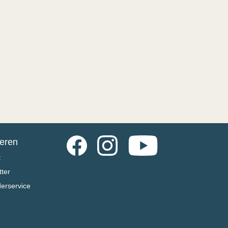
Facebook
Instagram
YouTube
ieren
t
ter
derservice