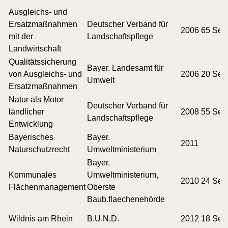
Ausgleichs- und
Ersatzmaßnahmen
Deutscher Verband für
2006 65 Seit
mit der
Landschaftspflege
Landwirtschaft
Qualitätssicherung
Bayer. Landesamt für
von Ausgleichs- und
2006 20 Seit
Umwelt
Ersatzmaßnahmen
Natur als Motor
Deutscher Verband für
ländlicher
2008 55 Seit
Landschaftspflege
Entwicklung
Bayerisches
Bayer.
2011
Naturschutzrecht
Umweltministerium
Bayer.
Kommunales
Umweltministerium,
2010 24 Seit
Flächenmanagement
Oberste
Baub.flaechenehörde
Wildnis am Rhein
B.U.N.D.
2012 18 Seit