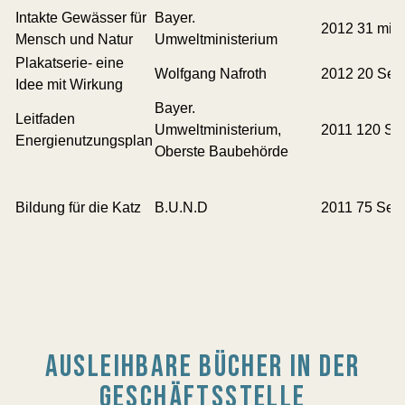
Intakte Gewässer für
Bayer.
2012 31 mit
Mensch und Natur
Umweltministerium
Plakatserie- eine
Wolfgang Nafroth
2012 20 Seit
Idee mit Wirkung
Bayer.
Leitfaden
Umweltministerium,
2011 120 Sei
Energienutzungsplan
Oberste Baubehörde
Bildung für die Katz
B.U.N.D
2011 75 Seit
AUSLEIHBARE BÜCHER IN DER
GESCHÄFTSSTELLE