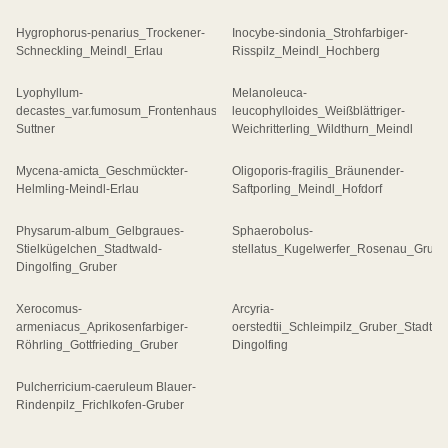
Hygrophorus-penarius_Trockener-
Inocybe-sindonia_Strohfarbiger-
Schneckling_Meindl_Erlau
Risspilz_Meindl_Hochberg
Lyophyllum-
Melanoleuca-
decastes_var.fumosum_Frontenhausen_
leucophylloides_Weißblättriger-
Suttner
Weichritterling_Wildthurn_Meindl
Mycena-amicta_Geschmückter-
Oligoporis-fragilis_Bräunender-
Helmling-Meindl-Erlau
Saftporling_Meindl_Hofdorf
Physarum-album_Gelbgraues-
Sphaerobolus-
Stielkügelchen_Stadtwald-
stellatus_Kugelwerfer_Rosenau_Grube
Dingolfing_Gruber
Xerocomus-
Arcyria-
armeniacus_Aprikosenfarbiger-
oerstedtii_Schleimpilz_Gruber_Stadtwa
Röhrling_Gottfrieding_Gruber
Dingolfing
Pulcherricium-caeruleum Blauer-
Rindenpilz_Frichlkofen-Gruber