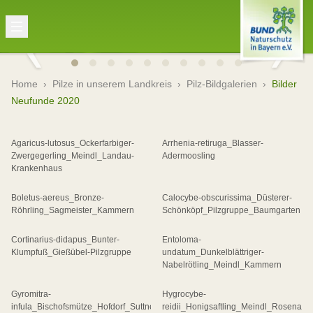
Home
›
Pilze in unserem Landkreis
›
Pilz-Bildgalerien
›
Bilder
Neufunde 2020
Agaricus-lutosus_Ockerfarbiger-
Arrhenia-retiruga_Blasser-
Zwergegerling_Meindl_Landau-
Adermoosling
Krankenhaus
Boletus-aereus_Bronze-
Calocybe-obscurissima_Düsterer-
Röhrling_Sagmeister_Kammern
Schönköpf_Pilzgruppe_Baumgarten
Cortinarius-didapus_Bunter-
Entoloma-
Klumpfuß_Gießübel-Pilzgruppe
undatum_Dunkelblättriger-
Nabelrötling_Meindl_Kammern
Gyromitra-
Hygrocybe-
infula_Bischofsmütze_Hofdorf_Suttner
reidii_Honigsaftling_Meindl_Rosenau