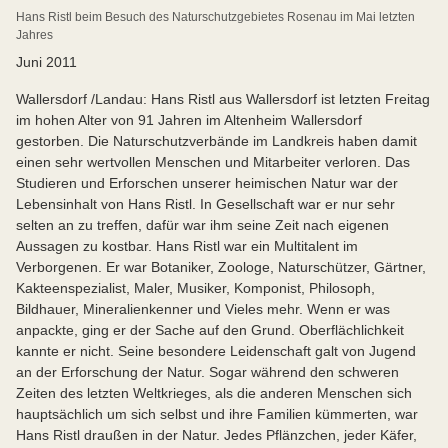
Hans Ristl beim Besuch des Naturschutzgebietes Rosenau im Mai letzten
Jahres
Juni 2011
Wallersdorf /Landau: Hans Ristl aus Wallersdorf ist letzten Freitag
im hohen Alter von 91 Jahren im Altenheim Wallersdorf
gestorben. Die Naturschutzverbände im Landkreis haben damit
einen sehr wertvollen Menschen und Mitarbeiter verloren. Das
Studieren und Erforschen unserer heimischen Natur war der
Lebensinhalt von Hans Ristl. In Gesellschaft war er nur sehr
selten an zu treffen, dafür war ihm seine Zeit nach eigenen
Aussagen zu kostbar. Hans Ristl war ein Multitalent im
Verborgenen. Er war Botaniker, Zoologe, Naturschützer, Gärtner,
Kakteenspezialist, Maler, Musiker, Komponist, Philosoph,
Bildhauer, Mineralienkenner und Vieles mehr. Wenn er was
anpackte, ging er der Sache auf den Grund. Oberflächlichkeit
kannte er nicht. Seine besondere Leidenschaft galt von Jugend
an der Erforschung der Natur. Sogar während den schweren
Zeiten des letzten Weltkrieges, als die anderen Menschen sich
hauptsächlich um sich selbst und ihre Familien kümmerten, war
Hans Ristl draußen in der Natur. Jedes Pflänzchen, jeder Käfer,