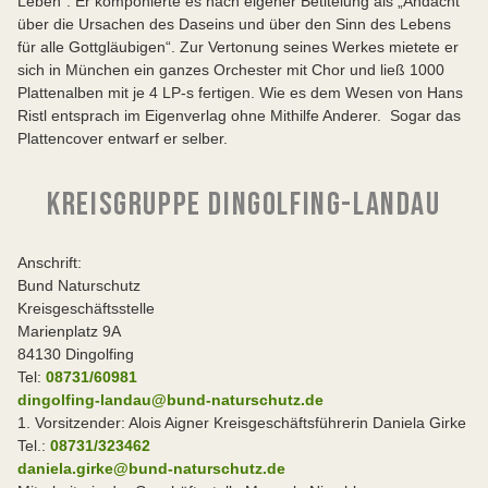
Leben“. Er komponierte es nach eigener Betitelung als „Andacht
über die Ursachen des Daseins und über den Sinn des Lebens
für alle Gottgläubigen“. Zur Vertonung seines Werkes mietete er
sich in München ein ganzes Orchester mit Chor und ließ 1000
Plattenalben mit je 4 LP-s fertigen. Wie es dem Wesen von Hans
Ristl entsprach im Eigenverlag ohne Mithilfe Anderer. Sogar das
Plattencover entwarf er selber.
KREISGRUPPE DINGOLFING-LANDAU
Anschrift:
Bund Naturschutz
Kreisgeschäftsstelle
Marienplatz 9A
84130 Dingolfing
Tel:
08731/60981
dingolfing-landau@bund-naturschutz.de
1. Vorsitzender: Alois Aigner Kreisgeschäftsführerin Daniela Girke
Tel.:
08731/323462
daniela.girke@bund-naturschutz.de