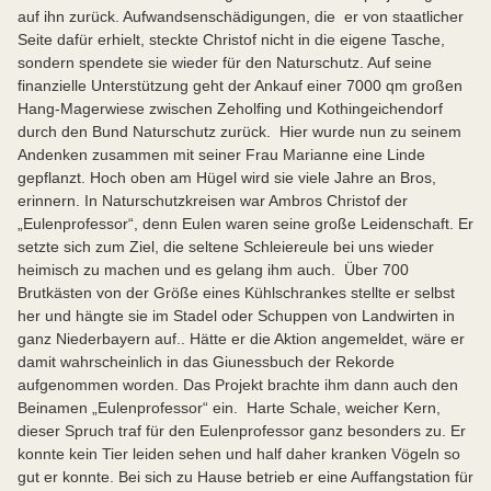
auf ihn zurück. Aufwandsenschädigungen, die er von staatlicher
Seite dafür erhielt, steckte Christof nicht in die eigene Tasche,
sondern spendete sie wieder für den Naturschutz. Auf seine
finanzielle Unterstützung geht der Ankauf einer 7000 qm großen
Hang-Magerwiese zwischen Zeholfing und Kothingeichendorf
durch den Bund Naturschutz zurück. Hier wurde nun zu seinem
Andenken zusammen mit seiner Frau Marianne eine Linde
gepflanzt. Hoch oben am Hügel wird sie viele Jahre an Bros,
erinnern. In Naturschutzkreisen war Ambros Christof der
„Eulenprofessor“, denn Eulen waren seine große Leidenschaft. Er
setzte sich zum Ziel, die seltene Schleiereule bei uns wieder
heimisch zu machen und es gelang ihm auch. Über 700
Brutkästen von der Größe eines Kühlschrankes stellte er selbst
her und hängte sie im Stadel oder Schuppen von Landwirten in
ganz Niederbayern auf.. Hätte er die Aktion angemeldet, wäre er
damit wahrscheinlich in das Giunessbuch der Rekorde
aufgenommen worden. Das Projekt brachte ihm dann auch den
Beinamen „Eulenprofessor“ ein. Harte Schale, weicher Kern,
dieser Spruch traf für den Eulenprofessor ganz besonders zu. Er
konnte kein Tier leiden sehen und half daher kranken Vögeln so
gut er konnte. Bei sich zu Hause betrieb er eine Auffangstation für