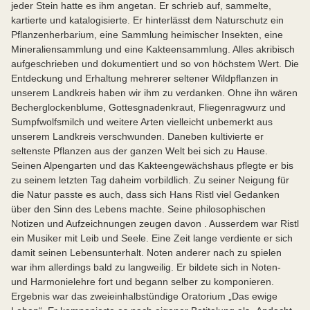
jeder Stein hatte es ihm angetan. Er schrieb auf, sammelte,
kartierte und katalogisierte. Er hinterlässt dem Naturschutz ein
Pflanzenherbarium, eine Sammlung heimischer Insekten, eine
Mineraliensammlung und eine Kakteensammlung. Alles akribisch
aufgeschrieben und dokumentiert und so von höchstem Wert. Die
Entdeckung und Erhaltung mehrerer seltener Wildpflanzen in
unserem Landkreis haben wir ihm zu verdanken. Ohne ihn wären
Becherglockenblume, Gottesgnadenkraut, Fliegenragwurz und
Sumpfwolfsmilch und weitere Arten vielleicht unbemerkt aus
unserem Landkreis verschwunden. Daneben kultivierte er
seltenste Pflanzen aus der ganzen Welt bei sich zu Hause.
Seinen Alpengarten und das Kakteengewächshaus pflegte er bis
zu seinem letzten Tag daheim vorbildlich. Zu seiner Neigung für
die Natur passte es auch, dass sich Hans Ristl viel Gedanken
über den Sinn des Lebens machte. Seine philosophischen
Notizen und Aufzeichnungen zeugen davon . Ausserdem war Ristl
ein Musiker mit Leib und Seele. Eine Zeit lange verdiente er sich
damit seinen Lebensunterhalt. Noten anderer nach zu spielen
war ihm allerdings bald zu langweilig. Er bildete sich in Noten-
und Harmonielehre fort und begann selber zu komponieren.
Ergebnis war das zweieinhalbstündige Oratorium „Das ewige