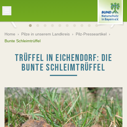
Home
›
Pilze in unserem Landkreis
›
Pilz-Presseartikel
›
Bunte Schleimtrüffel
TRÜFFEL IN EICHENDORF: DIE
BUNTE SCHLEIMTRÜFFEL