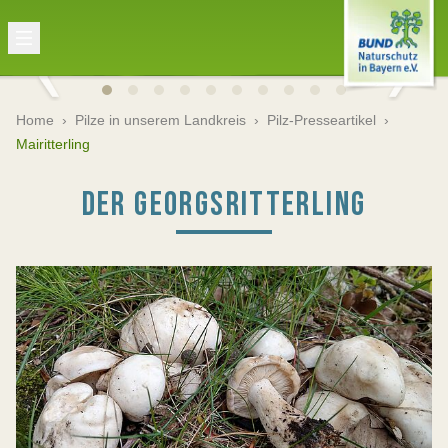
Home
›
Pilze in unserem Landkreis
›
Pilz-Presseartikel
›
Mairitterling
DER GEORGSRITTERLING