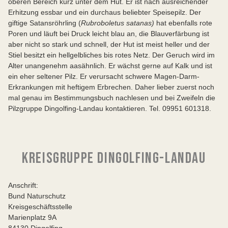
oberen Bereich kurz unter dem Hut. Er ist nach ausreichender
Erhitzung essbar und ein durchaus beliebter Speisepilz. Der
giftige Satansröhrling (
Rubroboletus satanas)
hat ebenfalls rote
Poren und läuft bei Druck leicht blau an, die Blauverfärbung ist
aber nicht so stark und schnell, der Hut ist meist heller und der
Stiel besitzt ein hellgelbliches bis rotes Netz. Der Geruch wird im
Alter unangenehm aasähnlich. Er wächst gerne auf Kalk und ist
ein eher seltener Pilz. Er verursacht schwere Magen-Darm-
Erkrankungen mit heftigem Erbrechen. Daher lieber zuerst noch
mal genau im Bestimmungsbuch nachlesen und bei Zweifeln die
Pilzgruppe Dingolfing-Landau kontaktieren. Tel. 09951 601318.
KREISGRUPPE DINGOLFING-LANDAU
Anschrift:
Bund Naturschutz
Kreisgeschäftsstelle
Marienplatz 9A