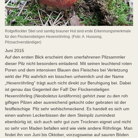
Rotgeflockter Stiel und samtig brauner Hut sind erste Erkennungsmerkmale
für den Flockenstieligen Hexenröhrling. (Foto: A. Hussong,
Pilzsachverständiger)
Juni 2015
Auf den ersten Blick erscheint dem unerfahrenen Pilzsammler
dieser Pilz nicht besonders einladend. Mit seinen leuchtend roten
Poren und dem intensiven Blauen des Fleisches bei Verletzung
wirkt der Pilz wahrlich ein bisschen unheimlich und der Name
„Hexenröhrling“ trägt auch nicht direkt zur Beruhigung bei. Dabei
ist genau das Gegenteil der Fall! Der Flockenstieligen
Hexenröhrling (
Neoboletus luridiformis
) gehört zwar zu den roh
giftigen Pilzen aber ausreichend gekocht oder gebraten ist der
festfleischige Pilz sehr wohlschmeckend. Es handelt es sich um
einen wahren Leckerbissen der dem Steinpilz zumindest
ebenbürtig ist, sich auch sehr gut zum Trocknen eignet und nicht
so sehr von Maden befallen wird wie viele andere Röhrlinge. Man
findet ihn von Juni bis Oktober, vorzugsweise auf sauren Böden