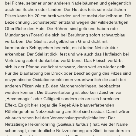
bei Fichte, seltener unter anderen Nadelbäumen und gelegentlich
auch bei Buchen oder Linden. Der Hut des teils sehr stattlichen
Pilzes kann bis 20 cm breit werden und ist meist dunkelbraun. Die
Bezeichnung „Schusterpilz“ entstand wegen der wildlederartigen
Oberfläche des Huts. Die Röhren sind gelb und haben rote
Mündungen (Poren) die sich bei Berührung sofort schwarzblau
verfärben. Der Stiel ist auf gelblichem Grund dicht mit
karminroten Schüppchen bedeckt, es ist keine Netzstruktur
erkennbar. Der Stiel ist dick, fest und wie auch das Hutfleisch bei
Verletzung sofort dunkelblau verfärbend. Das Fleisch verfärbt
sich in der Pfanne zunächst schwarz, dann wird es wieder gelb.
Für die Blaufärbung bei Druck oder Beschädigung des Pilzes sind
enzymatische Oxidationsreaktionen verantwortlich die auch bei
anderen Pilzen wie z.B. den Maronenröhrlingen, beobachtet
werden können. Die Blauverfärbung ist also kein Zeichen von
„Hexenmagie“ oder Giftigkeit sondern ein an sich harmloser
Effekt. Es gilt hier sogar die Regel: Alle blauverfärbenden
Röhrlinge ohne Netzzeichnung am Stiel sind essbar. Damit wären
wir auch schon bei den Verwechslungsmöglichkeiten: Der
Netzstielige Hexenröhrling (
Suillellus luridus
) hat, wie der Name
schon sagt, eine deutliche Netzzeichnung am Stiel, besonders im